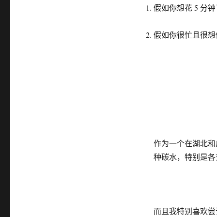
山
假如你想花 5 
区
的
心
假如你很忙且很想
选
碳
水
美
食
作为一个在湖北和
种碳水，特别是各
而且我特别喜欢尝