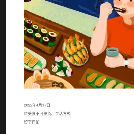
发
2022年4月17日
布
分
唯美食不可辜负
、
生活方式
于
类
于
留下评论
南