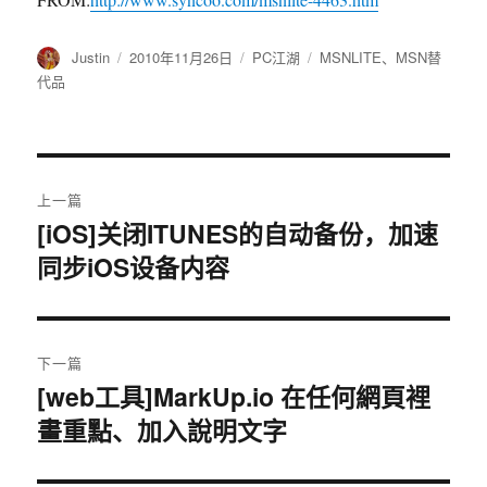
作
Justin
发
2010年11月26日
分
PC江湖
标
MSNLITE
、
MSN替
者
布
类
签
代品
于
文
上一篇
章
[iOS]关闭ITUNES的自动备份，加速
上
同步iOS设备内容
篇
导
文
航
章：
下一篇
[web工具]MarkUp.io 在任何網頁裡
下
畫重點、加入說明文字
篇
文