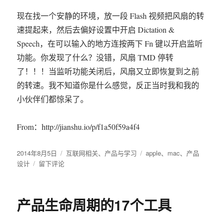
现在找一个安静的环境，放一段 Flash 视频把风扇的转
速提起来，然后去偏好设置中开启 Dictation &
Speech，在可以输入的地方连按两下 Fn 键以开启监听
功能。你发现了什么？没错，风扇 TMD 停转
了！！！当监听功能关闭后，风扇又立即恢复到之前
的转速。我不知道你是什么感觉，反正当时我和我的
小伙伴们都惊呆了。
From：http://jianshu.io/p/f1a50f59a4f4
发
2014年8月5日
分
互联网相关
、
产品与学习
标
apple
、
mac
、
产品
布
设计
于
留下评论
类
签
于
Mac
OS
X
产品生命周期的17个工具
鲜
为