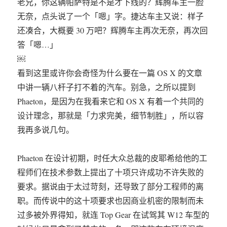
老兄，你这辆帕萨特是不是才下线的？辉腾车主一脸
无奈，点头说了一个「嗯」字。捷达车主又说：样子
还凑合，大概要 30 万吧？辉腾车主再次无奈，再次回
答「嗯…」
￼
看到这里或许你会奇怪为什么要在一篇 OS X 的文章
中讲一辆八杆子打不着的汽车。别急，之所以提到
Phaeton，是因为在我看来它和 OS X 有着一个共同的
设计理念，那就是「力求完美，细节制胜」，所以容
我再多说几句。
Phaeton 在设计初期，时任大众总裁的皮耶希给他的工
程师们在技术参数上提出了十项只许成功不许失败的
要求。据说由于太过苛刻，还导致了部分工程师的离
职。而传说中的这十项要求也因商业机密的限制而未
过多被外界得知，就连 Top Gear 在试驾其 W12 车型的