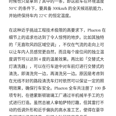
时候也只是拿到了其中的一条，即这款车在环境温度
50°C 的条件下，要具备 300km/h 的全天候巡航能力，
并始终保持车内 22°C 的恒定温度。
在这种近乎挑战工程技术极限的高要求下，Phaeton 在
细节上的追求也达到了令人惊愕的地步。比如其独特
的「无直吹风四区域空调」，不仅在气流的走向上可
以让车内人员感觉更自然，而且每个座位间的独立温
度调节可以达到 4 度的温差效果。再比如「交替式大
灯清洗器」，可以在行车途中对车前灯进行交替式的
清洗，即清洗完一边，再清洗另一边。原因是考虑到
在光线不好的路段清洗车灯时依然可以保证一定的照
明效果，确保行车安全。Phaeton 全车共注册了 100 多
项专利，在德累斯顿玻璃工厂通过半机械半手工的方
式进行打造。虽然总被人拿帕萨特打趣，但其雷打不
动的低调外形和近乎偏执的高水准工艺，使得在豪华