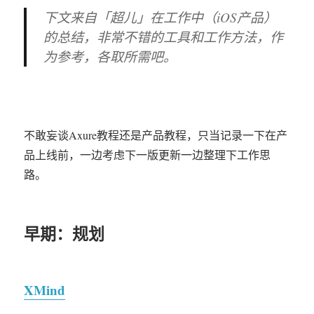
人
下文来自「超儿」在工作中（iOS产品）
知
的总结，非常不错的工具和工作方法，作
的
细
为参考，各取所需吧。
节
设
计
TOP
10
不敢妄谈Axure教程还是产品教程，只当记录一下在产
品上线前，一边考虑下一版更新一边整理下工作思
路。
早期：规划
XMind