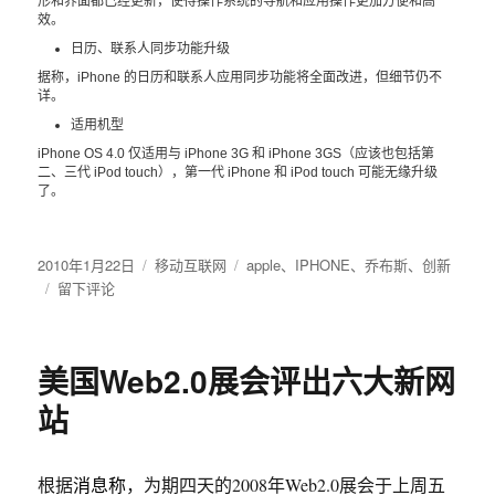
形和界面都已经更新，使得操作系统的导航和应用操作更加方便和高
效。
日历、联系人同步功能升级
据称，iPhone 的日历和联系人应用同步功能将全面改进，但细节仍不
详。
适用机型
iPhone OS 4.0 仅适用与 iPhone 3G 和 iPhone 3GS（应该也包括第
二、三代 iPod touch），第一代 iPhone 和 iPod touch 可能无缘升级
了。
发
2010年1月22日
分
移动互联网
标
apple
、
IPHONE
、
乔布斯
、
创新
布
于
留下评论
类
签
于
「来
看
我
美国Web2.0展会评出六大新网
们
的
站
最
新
创
根据
消息称
，为期四天的2008年Web2.0展会于上周五