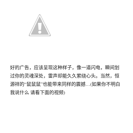
六
大
新
网
站
好的广告，应该呈现这种样子，像一道闪电，瞬间划
过你的灵魂深处，雷声却能久久萦绕心头。当然，恒
源祥的“鼠鼠鼠”也能带来同样的震撼…(如果你不明白
我说什么 请看下面的视频)