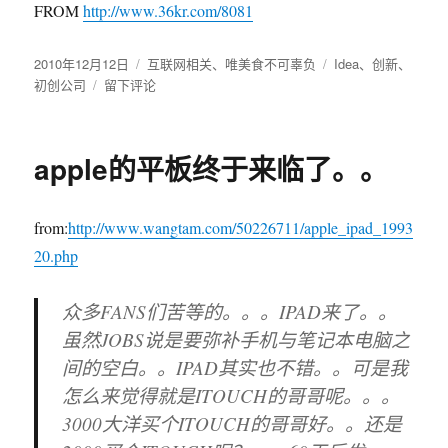
FROM
http://www.36kr.com/8081
发
2010年12月12日
分
互联网相关
、
唯美食不可辜负
标
Idea
、
创新
、
布
初创公司
于
留下评论
类
签
于
Betali.st：
让
你
apple的平板终于来临了。。
第
一
时
from:
http://www.wangtam.com/50226711/apple_ipad_1993
间
体
20.php
验
到
众多FANS们苦等的。。。IPAD来了。。
下
虽然JOBS说是要弥补手机与笔记本电脑之
一
个
间的空白。。IPAD其实也不错。。可是我
Facebook、
怎么来觉得就是ITOUCH的哥哥呢。。。
Instagram
3000大洋买个ITOUCH的哥哥好。。还是
的
网