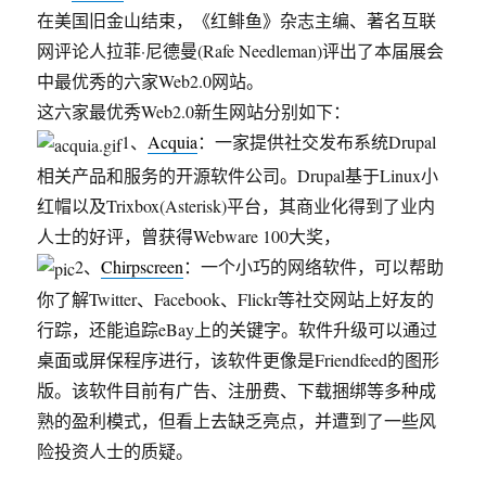
造」
在美国旧金山结束，《红鲱鱼》杂志主编、著名互联
——
苹
网评论人拉菲·尼德曼(Rafe Needleman)评出了本届展会
果
中最优秀的六家Web2.0网站。
证
这六家最优秀Web2.0新生网站分别如下：
实
新
1、
Acquia
：一家提供社交发布系统Drupal
产
相关产品和服务的开源软件公司。Drupal基于Linux小
品
红帽以及Trixbox(Asterisk)平台，其商业化得到了业内
发
布
人士的好评，曾获得Webware 100大奖，
会
2、
Chirpscreen
：一个小巧的网络软件，可以帮助
你了解Twitter、Facebook、Flickr等社交网站上好友的
行踪，还能追踪eBay上的关键字。软件升级可以通过
桌面或屏保程序进行，该软件更像是Friendfeed的图形
版。该软件目前有广告、注册费、下载捆绑等多种成
熟的盈利模式，但看上去缺乏亮点，并遭到了一些风
险投资人士的质疑。