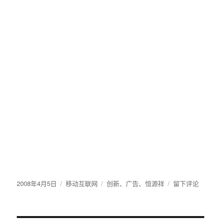
发
2008年4月5日
分
移动互联网
标
创新
、
广告
、
恒源祥
于
留下评论
布
类
签
What
于
is
Creative?