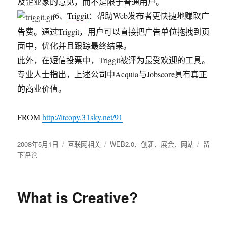
及企业家的意见，而不是限于普通用户。
6、
Triggit
：帮助Web发布者更快捷地赚取广
告费。通过Triggit，用户可以直接把广告单位拖拽到页
面中，优化并且跟踪最终结果。
此外，在短信投票中，Triggit被评为最受欢迎的工具。
专业人士指出，上述公司中Acquia与Jobscore具有真正
的商业价值。
FROM
http://itcopy.31sky.net/91
发
2008年5月1日
分
互联网相关
标
WEB2.0
、
创新
、
展会
、
网站
于
留
布
下评论
类
签
美
于
国
Web2.0
展
What is Creative?
会
评
出