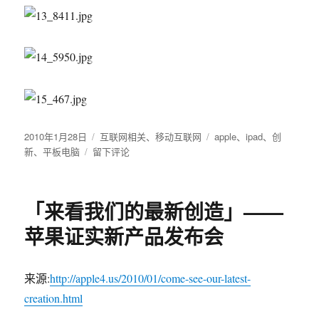
发
2010年1月28日
分
互联网相关
、
移动互联网
标
apple
、
ipad
、
创
布
新
、
平板电脑
于
留下评论
类
签
于
apple
的
平
「来看我们的最新创造」——
板
终
苹果证实新产品发布会
于
来
临
来源:
http://apple4.us/2010/01/come-see-our-latest-
了。。
creation.html