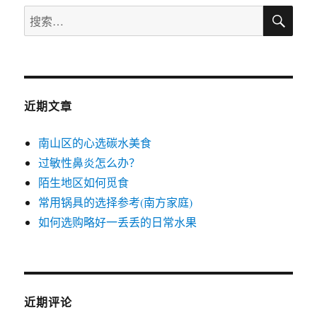
搜
用
搜
索
户
索：
需
求
和
功
能
近期文章
描
述
南山区的心选碳水美食
过敏性鼻炎怎么办？
陌生地区如何觅食
常用锅具的选择参考(南方家庭)
如何选购略好一丢丢的日常水果
近期评论