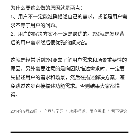
为什么要这么做的原因就是两点：
1、用户不一定能准确描述自己的需求，或者是用户需
求不等于用户的问题。
2、用户的解决方案不一定是最优的。PM就是发现背
后的用户需求然后很优雅的解决它。
这就是经常听到PM要去了解用户需求和场景重要性的
原因，另外需要注意的是向团队描述需求时，一定要
先描述用户的需求和场景，然后在描述解决方案，避
免跳过这步直接描述功能需求。否则结果大家都懂
得。
发
2014年9月28日
分
产品与学习
标
功能描述
、
用户需求
于
留下评论
布
类
签
如
于
何
区
分