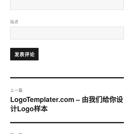
站点
文
上一篇
章
LogoTemplater.com – 由我们给你设
上
计Logo样本
篇
导
文
航
章：