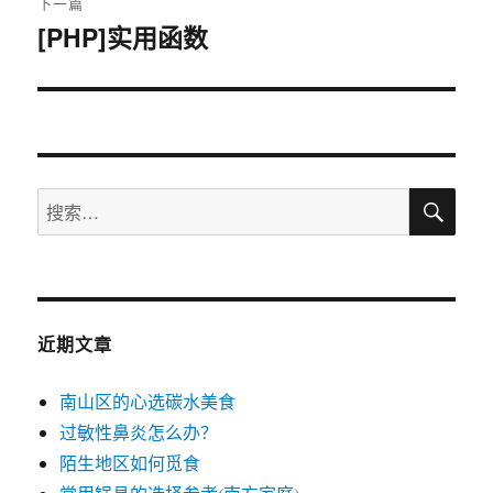
下一篇
[PHP]实用函数
下
篇
文
章：
搜
搜
索
索：
近期文章
南山区的心选碳水美食
过敏性鼻炎怎么办？
陌生地区如何觅食