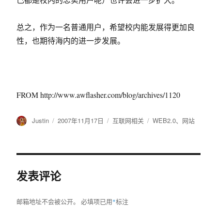
总之，作为一名普通用户，希望校内能发展得更加良
性，也期待海内的进一步发展。
FROM http://www.awflasher.com/blog/archives/1120
作
Justin
发
2007年11月17日
分
互联网相关
标
WEB2.0
、
网站
者
布
类
签
于
发表评论
邮箱地址不会被公开。
必填项已用
*
标注