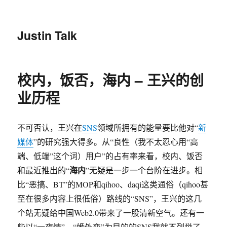
Justin Talk
校内，饭否，海内 – 王兴的创
业历程
不可否认，王兴在
SNS
领域所拥有的能量要比他对“
新
媒体
”的研究强大得多。从“良性（我不太忍心用“高
端、低端”这个词）用户”的占有率来看，校内、饭否
海内
和最近推出的“
”无疑是一步一个台阶在进步。相
比“恶搞、BT”的MOP和qihoo、daqi这类通俗（qihoo甚
至在很多内容上很低俗）路线的“SNS”，王兴的这几
个站无疑给中国Web2.0带来了一股清新空气。还有一
些以“一夜情”、“婚外恋”为目的的SNS我就不列举了，