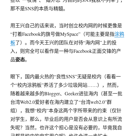
那不是SNS的本质与精髓。
用王兴自己的话来说，当时创立校内网的时候更像是
“打着Facebook的旗号做MySpace”（可能主要是指
涂鸦
板
了）。而今天王兴的团队在对待“海内网”上的投
入，则完全可以看作是一种与Facebook正面交锋的产
姿态
品
。
眼下，国内最火热的“良性SNS”无疑是校内（看看一
个“校内涂鸦板”养活了多少垃圾网站……），然而，
随着越来越多的Blogger、Geeker进驻海内（甚至一批
台湾Web2.0爱好者在海内建立了“台湾web2.0”群
组），我想“校内”本身这两个字所带来的约束（仅针
对学生，那么，毕业后的用户是否会从意识上有所流
失呢？当然，也许这个担心是没有必要的，毕竟我自
己都是校内的忠实用户呢）也许会进一步扩大。