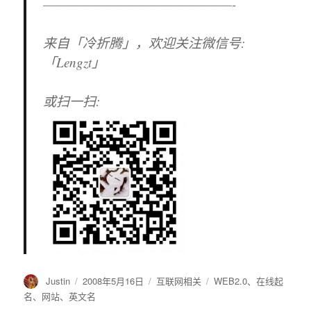
————————————————-
来自「冷折腾」，欢迎关注微信号:
「Lengzt」
或扫一扫:
作
Justin
发
2008年5月16日
分
互联网相关
标
WEB2.0
、
在线起
者
布
类
签
名
、
网站
、
英文名
于