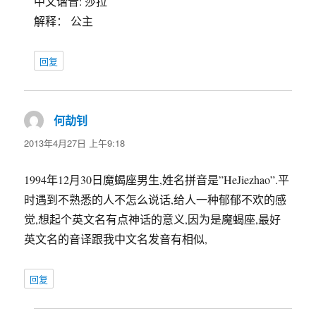
中文谐音: 莎拉
解释： 公主
回复
何劼钊
说
道：
2013年4月27日 上午9:18
1994年12月30日魔蝎座男生,姓名拼音是”HeJiezhao”.平
时遇到不熟悉的人不怎么说话,给人一种郁郁不欢的感
觉,想起个英文名有点神话的意义,因为是魔蝎座,最好
英文名的音译跟我中文名发音有相似,
回复