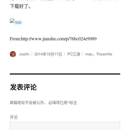
下载好了。
From:http://www.jianshu.com/p/76bc024e9989
作
Justin
发
2014年10月17日
分
PC江湖
标
mac
、
Yosemite
者
布
类
签
于
发表评论
邮箱地址不会被公开。
必填项已用
*
标注
评论