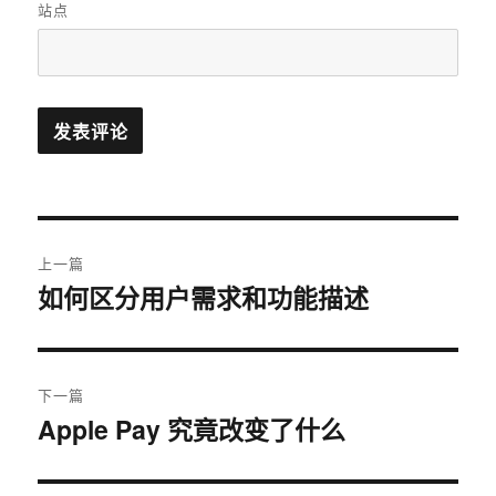
站点
文
上一篇
章
如何区分用户需求和功能描述
上
篇
导
文
航
章：
下一篇
Apple Pay 究竟改变了什么
下
篇
文