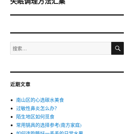
失眠调理方法汇集
下
篇
文
章：
搜
搜
索
索：
近期文章
南山区的心选碳水美食
过敏性鼻炎怎么办？
陌生地区如何觅食
常用锅具的选择参考(南方家庭)
如何选购略好一丢丢的日常水果