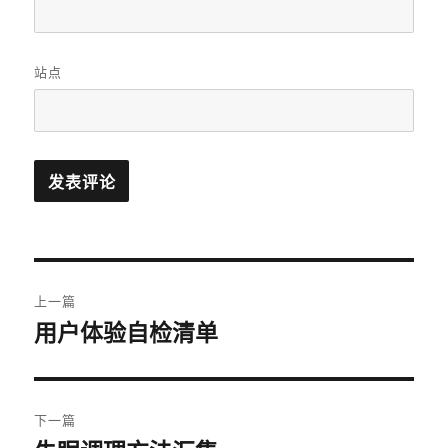
站点
文
上一篇
章
用户体验自检清单
上
篇
导
文
航
章：
下一篇