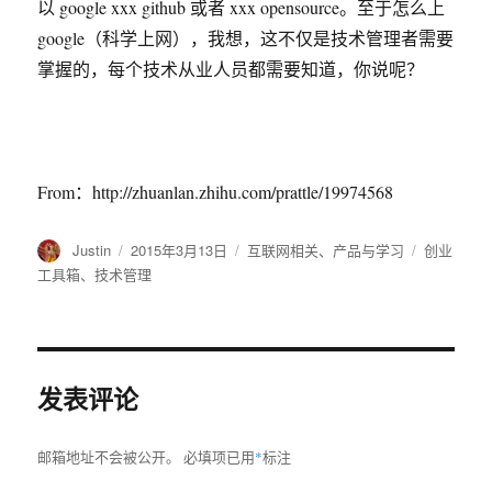
以 google xxx github 或者 xxx opensource。至于怎么上
google（科学上网），我想，这不仅是技术管理者需要
掌握的，每个技术从业人员都需要知道，你说呢？
From：http://zhuanlan.zhihu.com/prattle/19974568
作
Justin
发
2015年3月13日
分
互联网相关
、
产品与学习
标
创业
者
布
类
签
工具箱
、
技术管理
于
发表评论
邮箱地址不会被公开。
必填项已用
*
标注