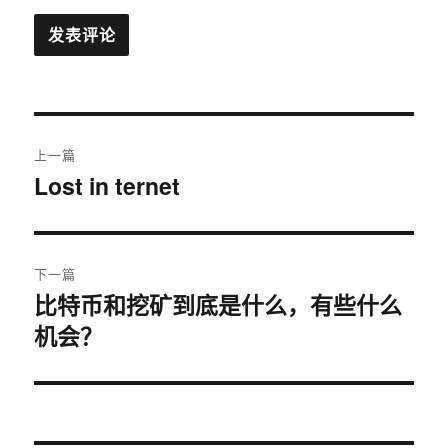
文
上一篇
章
Lost in ternet
上
篇
导
文
航
章：
下一篇
比特币和挖矿到底是什么，有些什么
下
机会？
篇
文
章：