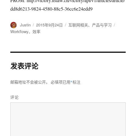
FROM: http://victory.itslaw.cn/victory/api/v1/articles/article/
dd8d6213-9824-4580-88c5-36cc6e24edd9
作
Justin
发
2015年9月24日
分
互联网相关
、
产品与学习
标
者
布
类
签
Workflowy
、
效率
于
发表评论
邮箱地址不会被公开。
必填项已用
*
标注
评论