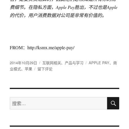
费细节。在隐私方面，Apple Pay胜出，不过也是Apple
的代价，用户消费数据对公司是非常有价值的。
FROM：http://ksmx.me/apple-pay/
发
2014年10月29日
分
互联网相关
、
产品与学习
标
APPLE PAY
、
商
布
业模式
、
苹果
于
留下评论
类
签
于
Apple
Pay
究
竟
搜
改
搜
索
变
索：
了
什
么