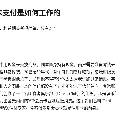
卡支付是如何工作的
，利益相关者很简单，只有2个：
）
中用现金来交换商品。顾客随身持有现金，商户需要准备零钱来
程非常传统。20世纪50年代，有个哥们到餐厅吃饭，结账时候发
厅老板跟他急了，最后他不得不让他太太大老远跑过来结账。事
和人之间最基本的信任都没有了？能不能基于信任建立一套赊账
创办了一个名叫食客俱乐部（Diners Club）的组织。凡是俱乐
出金光闪闪的VIP会员卡就能赊账消费。这个哥们名叫 Frank
美国曼哈顿信贷专家。食客俱乐部会员卡就是信用卡的前身。