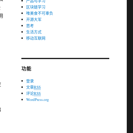
产品与学习
费
区块链学习
唯美食不可辜负
用
开源大军
思考
生活方式
移动互联网
功能
登录
变
文章
RSS
评论
RSS
WordPress.org
启