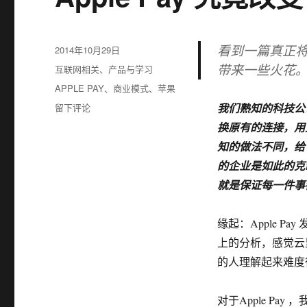
看到一篇真正将 
发
2014年10月29日
布
带来一些火花
分
互联网相关
、
产品与学习
于
类
标
APPLE PAY
、
商业模式
、
苹果
签
于
留下评论
我们熟知的科技公
Apple
换原有的连接，用互
Pay
知的做法不同，给
究
竟
的企业是如此的克制
改
就是保证每一件事
变
了
什
缘起：Apple 
么
上的分析，感觉云
的人理解起来难度很
对于Apple Pay