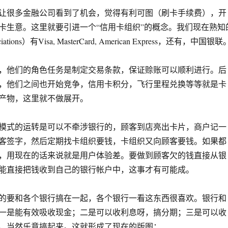
让很多金融公司看到了机会，觉得有利可图（刷卡手续费），开
卡生意。这里就要引进一个“信用卡组织”的概念。我们现在熟知
iations）有Visa, MasterCard, American Express，还有，中国银联
，他们的角色任务是制定交易条款，保证赊账可以顺利进行。后
，他们之间也开始竞争，信用卡积分，飞行里程兑换等等就是卡
产物，这里就不做展开。
模式的运转是可以不牵涉银行的，顾客到店亮出卡片，商户记一
客签字，然后定期找卡组织要钱，卡组织又向顾客要钱。如果都
，用现在的话来说就是用户体验差。要做到顾客欠的钱直接从银
能直接把钱收到自己的银行帐户中，这事才有可能成。
的要和各个银行搞在一起，各个银行一看这东西很喜欢。银行和
一是能有效吸收现金；二是可以收利息呀，搞分期；三是可以收
，当然乐意搞起来。这就形成了现在的版图：