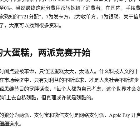
至0%。当然最终这部分费用都转嫁给了消费者，在国内，手续
熟知的“721分配”，7为发卡方，2为收单方，1为银联。关于信
了，大家可以找到很多资料。
的大蛋糕，两派竞赛开始
时间点要被革命，只怪这蛋糕太大，太诱人。什么科技人文的十
在市场经济中，只有对利益的不断追求，才是人类社会不断进步
辑思维节目的罗胖话说，“每个人都为自己考虑，这个世界才会
然听上去自私残酷，但真理或许就是残酷的。
狼分为两派，支付宝和微信支付是网络支付派，Apple Pay 开
细细道来。