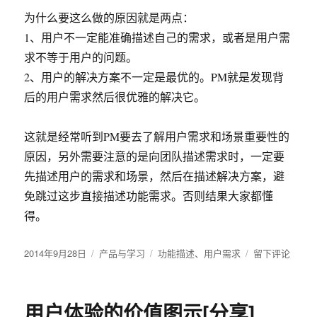
为什么要这么做的原因就是两点：
1、用户不一定能准确描述自己的需求，或者是用户需
求不等于用户的问题。
2、用户的解决方案不一定是最优的。PM就是发现背
后的用户需求然后很优雅的解决它。
这就是经常听到PM要去了解用户需求和场景重要性的
原因，另外需要注意的是向团队描述需求时，一定要
先描述用户的需求和场景，然后在描述解决方案，避
免跳过这步直接描述功能需求。否则结果大家都懂
得。
发
2014年9月28日
分
产品与学习
标
功能描述
、
用户需求
于
留下评论
布
类
签
如
于
何
区
用户体验的价值图示[分享]
分