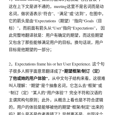
这在上下文是讲不通的，meeting这里不是名词而是动
名词，做状语表示“符合”、“满足”或“达到”，在图中，
它的箭头是由“Expectations（期望）”指向“Goals（目
标）”，而前面有箭头从“User”指向“Expectations”， 因
此完整地翻译就是：用户有确定的期望，而这些期望
又包含了那些能够满足用户的目标。换句话说，用户
目标是他期望的一部分；
2，Expectations frame his or her User Experience. 这个句
“期望框架/制订（定）
子很多人照字面意思翻译成了
了他或她的用户体验”
，从中文句子结构来看，这很难
叫人理解：“期望”是个抽象名词，它怎么去“框架”或
“制订（定）”某人的“用户体验”？完全不符和汉语的
主谓宾构句原则；此外，从概念上看也是不符合逻辑
的，用户的体验是能够被他的期望“框架/制定”出来的
吗？那么是不是作者弄错了？显然更不是。出现这个