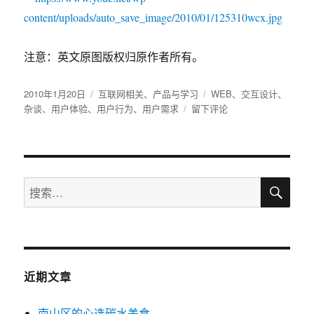
注意：英文原图版权归原作者所有。
发
2010年1月20日
分
互联网相关
、
产品与学习
标
WEB
、
交互设计
、
布
杂谈
、
用户体验
、
用户行为
类
、
用户需求
于
留下评论
签
于
用
户
体
验
搜
的
搜
索
价
索：
值
图
示
[分
享]
近期文章
南山区的心选碳水美食