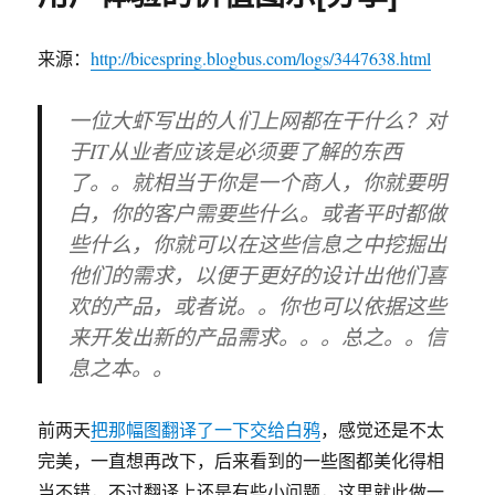
用
户
来源：
http://bicespring.blogbus.com/logs/3447638.html
需
求
和
一位大虾写出的人们上网都在干什么？对
功
于IT从业者应该是必须要了解的东西
能
了。。就相当于你是一个商人，你就要明
描
述
白，你的客户需要些什么。或者平时都做
些什么，你就可以在这些信息之中挖掘出
他们的需求，以便于更好的设计出他们喜
欢的产品，或者说。。你也可以依据这些
来开发出新的产品需求。。。总之。。信
息之本。。
前两天
把那幅图翻译了一下交给白鸦
，感觉还是不太
完美，一直想再改下，后来看到的一些图都美化得相
当不错，不过翻译上还是有些小问题，这里就此做一