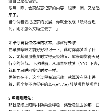
道自己是在做梦。
眼睛一睁，会突然忘记梦的内容；眼睛一闭，又想起
来了。
当你试着去把控梦的发展，你就会发现「矮马要迟
到，刚才怎么又睡过去了！」
如果你曾有过这样的状态，那就好办啦~
在早晨睁眼之前好好地记一下，此时你都梦着了什
么，尤其是那些梦时觉得天经地义、醒来却觉得天马
行空的细节。下次睡前，从那里继续梦（YY）下去，
就和早晨睡回笼觉时候一样。
更美妙在于，这个过程充满乐趣：就算没有马上睡
着，圆个梦不也挺好的么~(▰˘◡˘▰) 想梦哪样梦哪样！
呼吸睡眠法
2.
：
那就是闭上眼睛排除杂念呼吸，感受吸进去的那一口