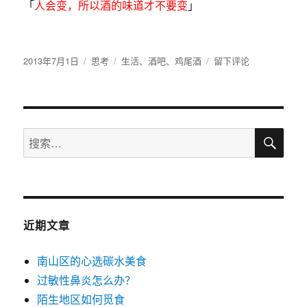
「
人会变，所以酒的味道才不要变
」
发
2013年7月1日
分
思考
标
生活
、
酒吧
、
鸡尾酒
于
留下评论
布
类
签
装
于
逼
指
南
搜
–
搜
索
如
索：
何
在
酒
吧
点
近期文章
酒
南山区的心选碳水美食
过敏性鼻炎怎么办？
陌生地区如何觅食