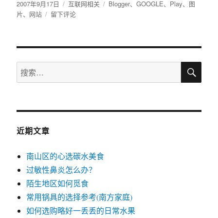
发
2007年9月17日
分
互联网相关
标
Blogger
、
GOOGLE
、
Play
、
图
布
片
、
网站
于
留下评论
类
签
于
Blogger
Play：
永
不
搜
停
搜
索
止
索：
的
实
时
幻
灯
近期文章
片
南山区的心选碳水美食
过敏性鼻炎怎么办？
陌生地区如何觅食
常用锅具的选择参考(南方家庭)
如何选购略好一丢丢的日常水果