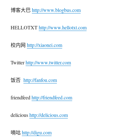
博客大巴
http://www.blogbus.com
HELLOTXT
http://www.hellotxt.com
校内网
http://xiaonei.com
Twitter
http://www.twitter.com
饭否
http://fanfou.com
friendfeed
http://friendfeed.com
delicious
http://delicious.com
嘀咕
http://digu.com