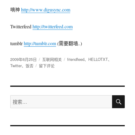
嘀神
http://www.digusync.com
Twitterfeed
http://twitterfeed.com
tumblr
http://tumblr.com
(需要翻墙..)
发
2009年6月25日
分
互联网相关
标
friendfeed
、
HELLOTXT
、
布
Twitter
、
饭否
于
留下评论
类
签
于
我
的
WEB
信
搜
息
搜
索
发
索：
布
流
程
与