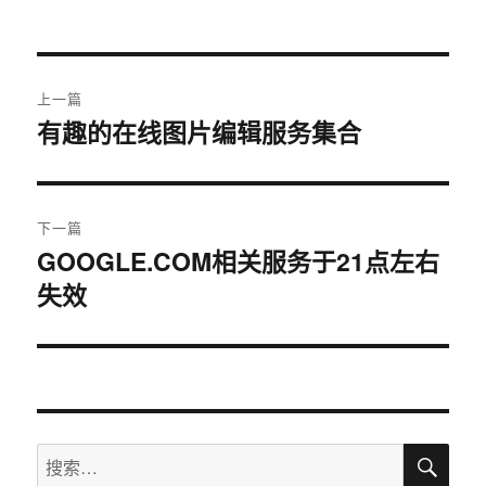
文
上一篇
章
有趣的在线图片编辑服务集合
上
篇
导
文
航
章：
下一篇
GOOGLE.COM相关服务于21点左右
下
失效
篇
文
章：
搜
搜
索