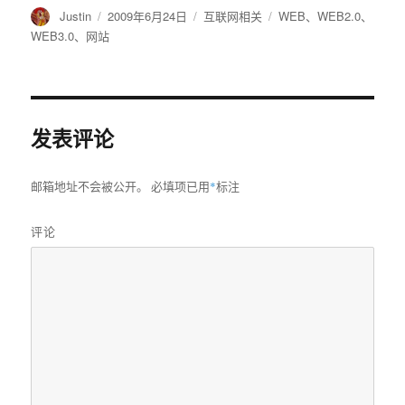
作
Justin
发
2009年6月24日
分
互联网相关
标
WEB
、
WEB2.0
、
者
布
类
签
WEB3.0
、
网站
于
发表评论
邮箱地址不会被公开。
必填项已用
*
标注
评论